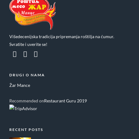
Višedecenijska tradicija pripremanja roštilja na ćumur.
Svratite i uverite se!
DRUGI O NAMA
Žar Mance
Recommended on
Restaurant Guru 2019
RECENT POSTS