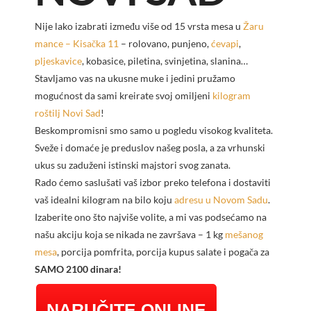
Nije lako izabrati između više od 15 vrsta mesa u
Žaru
mance – Kisačka 11
– rolovano, punjeno,
ćevapi
,
pljeskavice
, kobasice, piletina, svinjetina, slanina…
Stavljamo vas na ukusne muke i jedini pružamo
mogućnost da sami kreirate svoj omiljeni
kilogram
roštilj Novi Sad
!
Beskompromisni smo samo u pogledu visokog kvaliteta.
Sveže i domaće je preduslov našeg posla, a za vrhunski
ukus su zaduženi istinski majstori svog zanata.
Rado ćemo saslušati vaš izbor preko telefona i dostaviti
vaš idealni kilogram na bilo koju
adresu u Novom Sadu
.
Izaberite ono što najviše volite, a mi vas podsećamo na
našu akciju koja se nikada ne završava – 1 kg
mešanog
mesa
, porcija pomfrita, porcija kupus salate i pogača za
SAMO 2100 dinara!
NARUČITE ONLINE