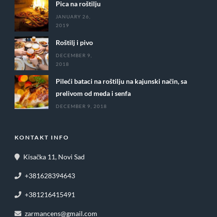
Pica na roštilju
JANUARY 26,
2019
Roštilj i pivo
DECEMBER 9,
2018
Pileći bataci na roštilju na kajunski način, sa
prelivom od meda i senfa
DECEMBER 9, 2018
KONTAKT INFO
Kisačka 11, Novi Sad
+381628394643
+381216415491
zarmancens@gmail.com