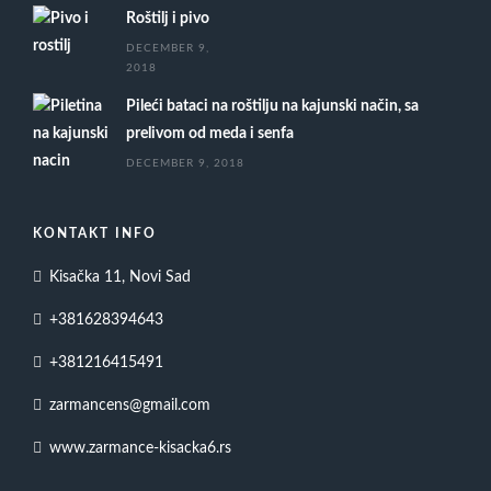
Roštilj i pivo
DECEMBER 9,
2018
Pileći bataci na roštilju na kajunski način, sa
prelivom od meda i senfa
DECEMBER 9, 2018
KONTAKT INFO
Kisačka 11, Novi Sad
+381628394643
+381216415491
zarmancens@gmail.com
www.zarmance-kisacka6.rs