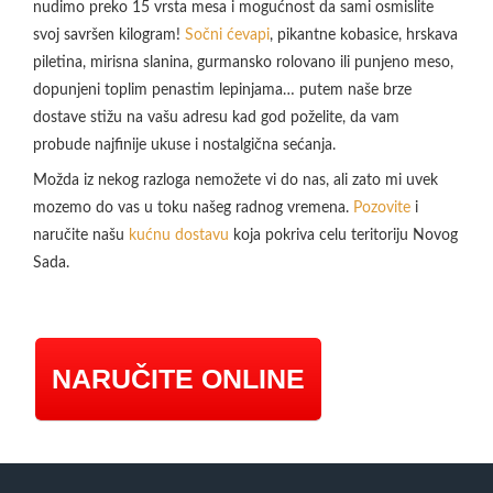
nudimo preko 15 vrsta mesa i mogućnost da sami osmislite
svoj savršen kilogram!
Sočni ćevapi
, pikantne kobasice, hrskava
piletina, mirisna slanina, gurmansko rolovano ili punjeno meso,
dopunjeni toplim penastim lepinjama… putem naše brze
dostave stižu na vašu adresu kad god poželite, da vam
probude najfinije ukuse i nostalgična sećanja.
Možda iz nekog razloga nemožete vi do nas, ali zato mi uvek
mozemo do vas u toku našeg radnog vremena.
Pozovite
i
naručite našu
kućnu dostavu
koja pokriva celu teritoriju Novog
Sada.
NARUČITE ONLINE