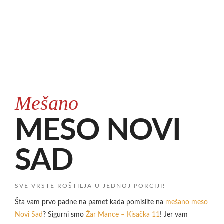
Mešano
MESO NOVI
SAD
SVE VRSTE ROŠTILJA U JEDNOJ PORCIJI!
Šta vam prvo padne na pamet kada pomislite na
mešano meso
Novi Sad
? Sigurni smo
Žar Mance – Kisačka 11
! Jer vam