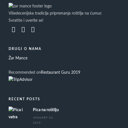
Višedecenijska tradicija pripremanja roštilja na ćumur.
Svratite i uverite se!
DRUGI O NAMA
Žar Mance
Recommended on
Restaurant Guru 2019
RECENT POSTS
Pica na roštilju
JANUARY 26,
2019