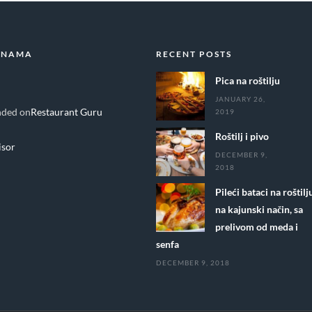
 NAMA
RECENT POSTS
Pica na roštilju
JANUARY 26,
ded on
Restaurant Guru
2019
Roštilj i pivo
DECEMBER 9,
2018
Pileći bataci na roštilj
na kajunski način, sa
prelivom od meda i
senfa
DECEMBER 9, 2018