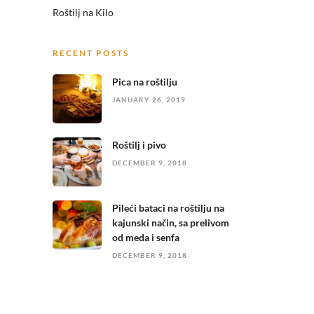
Roštilj na Kilo
RECENT POSTS
Pica na roštilju
JANUARY 26, 2019
Roštilj i pivo
DECEMBER 9, 2018
Pileći bataci na roštilju na
kajunski način, sa prelivom
od meda i senfa
DECEMBER 9, 2018