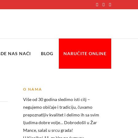
GDE NAS NAĆI
BLOG
NARUČITE ONLINE
O NAMA
Više od 30 godina sledimo isti cilj –
negujemo običaje i tradiciju, čuvamo
prepoznatljiv kvalitet i delimo ih sa svim
ljudima dobre volje… Dobrodošli u
Žar
Mance, salaš u srcu grada!
U Kisačkoj 11, za Vas na ćumuru