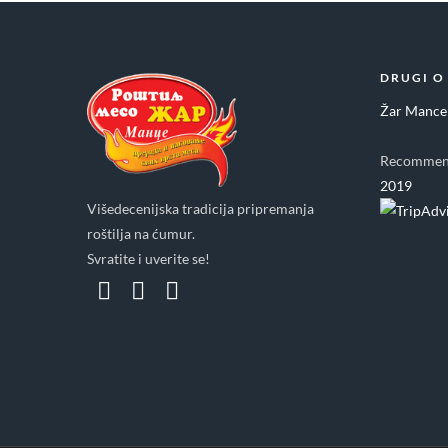
DRUGI O
Žar Mance
Recommen
2019
Višedecenijska tradicija pripremanja
roštilja na ćumur.
Svratite i uverite se!