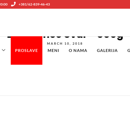
 20:00
+381/62-839-46-43
Žar mance oval – 500g
MARCH 10, 2018
PROSLAVE
MENI
O NAMA
GALERIJA