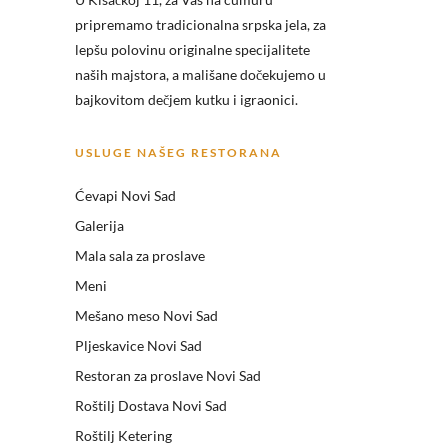
pripremamo tradicionalna srpska jela, za
lepšu polovinu originalne specijalitete
naših majstora, a mališane dočekujemo u
bajkovitom dečjem kutku i igraonici.
USLUGE NAŠEG RESTORANA
Ćevapi Novi Sad
Galerija
Mala sala za proslave
Meni
Mešano meso Novi Sad
Pljeskavice Novi Sad
Restoran za proslave Novi Sad
Roštilj Dostava Novi Sad
Roštilj Ketering