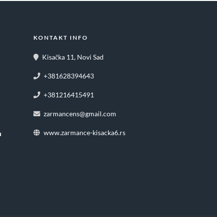
KONTAKT INFO
Kisačka 11, Novi Sad
+381628394643
+381216415491
zarmancens@gmail.com
www.zarmance-kisacka6.rs
u