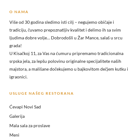
O NAMA
Više od 30 godina sledimo isti cilj – negujemo običaje i
tradiciju, čuvamo prepoznatljiv kvalitet i delimo ih sa svim
ljudima dobre volje… Dobrodošli u
Žar Mance, salaš u srcu
grada!
U Kisačkoj 11, za Vas na ćumuru pripremamo tradicionalna
srpska jela, za lepšu polovinu originalne specijalitete naših
majstora, a mališane dočekujemo u bajkovitom dečjem kutku i
igraonici.
USLUGE NAŠEG RESTORANA
Ćevapi Novi Sad
Galerija
Mala sala za proslave
Meni