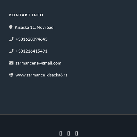
KONTAKT INFO
Kisačka 11, Novi Sad
+381628394643
+381216415491
zarmancens@gmail.com
www.zarmance-kisacka6.rs