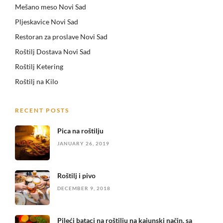
Mešano meso Novi Sad
Pljeskavice Novi Sad
Restoran za proslave Novi Sad
Roštilj Dostava Novi Sad
Roštilj Ketering
Roštilj na Kilo
RECENT POSTS
Pica na roštilju
JANUARY 26, 2019
Roštilj i pivo
DECEMBER 9, 2018
Pileći bataci na roštilju na kajunski način, sa