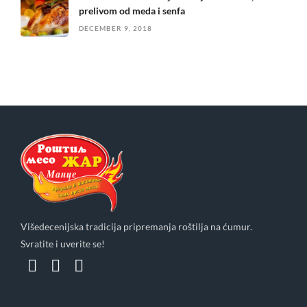
prelivom od meda i senfa
DECEMBER 9, 2018
Višedecenijska tradicija pripremanja roštilja na ćumur.
Svratite i uverite se!