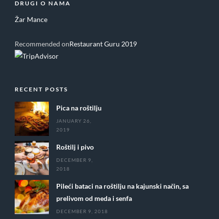
DRUGI O NAMA
Žar Mance
Recommended on
Restaurant Guru 2019
RECENT POSTS
Pica na roštilju
JANUARY 26,
2019
Roštilj i pivo
DECEMBER 9,
2018
Pileći bataci na roštilju na kajunski način, sa
prelivom od meda i senfa
DECEMBER 9, 2018