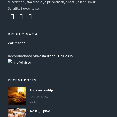
Višedecenijska tradicija pripremanja roštilja na ćumur.
Svratite i uverite se!
DRUGI O NAMA
Žar Mance
Recommended on
Restaurant Guru 2019
RECENT POSTS
Pica na roštilju
JANUARY 26,
2019
Roštilj i pivo