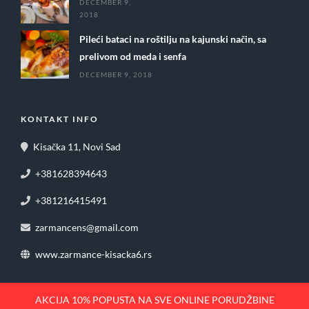
DECEMBER 9,
2018
Pileći bataci na roštilju na kajunski način, sa
prelivom od meda i senfa
DECEMBER 9, 2018
KONTAKT INFO
Kisačka 11, Novi Sad
+381628394643
+381216415491
zarmancens@gmail.com
www.zarmance-kisacka6.rs
AKCIJA 10% POPUSTA NA SVE ONLINE PORUDŽBINE