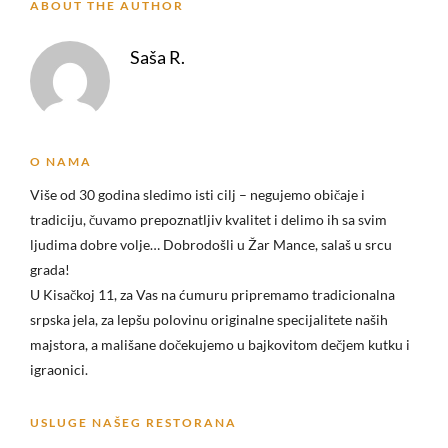
ABOUT THE AUTHOR
Saša R.
O NAMA
Više od 30 godina sledimo isti cilj – negujemo običaje i
tradiciju, čuvamo prepoznatljiv kvalitet i delimo ih sa svim
ljudima dobre volje… Dobrodošli u
Žar Mance, salaš u srcu
grada!
U Kisačkoj 11, za Vas na ćumuru pripremamo tradicionalna
srpska jela, za lepšu polovinu originalne specijalitete naših
majstora, a mališane dočekujemo u bajkovitom dečjem kutku i
igraonici.
USLUGE NAŠEG RESTORANA