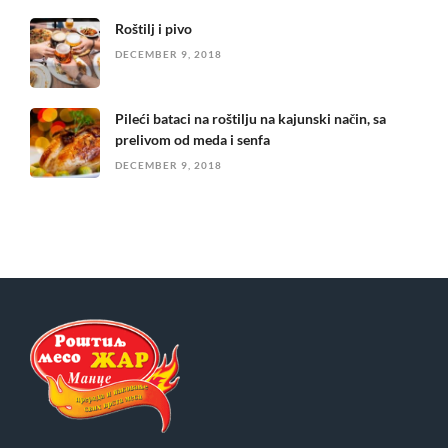
Roštilj i pivo
DECEMBER 9, 2018
Pileći bataci na roštilju na kajunski način, sa
prelivom od meda i senfa
DECEMBER 9, 2018