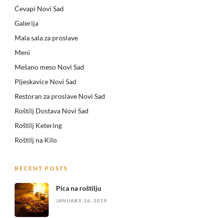
Ćevapi Novi Sad
Galerija
Mala sala za proslave
Meni
Mešano meso Novi Sad
Pljeskavice Novi Sad
Restoran za proslave Novi Sad
Roštilj Dostava Novi Sad
Roštilj Ketering
Roštilj na Kilo
RECENT POSTS
Pica na roštilju
JANUARY 26, 2019