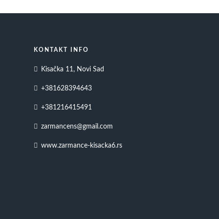
KONTAKT INFO
Kisačka 11, Novi Sad
+381628394643
+381216415491
zarmancens@gmail.com
www.zarmance-kisacka6.rs