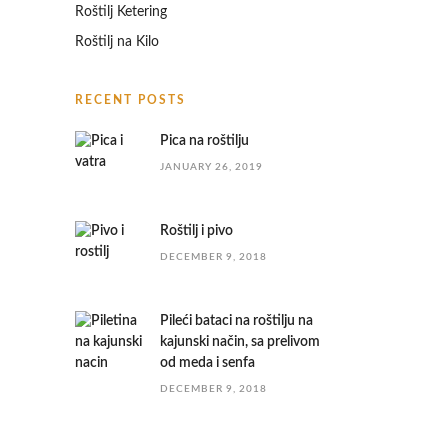
Roštilj Ketering
Roštilj na Kilo
RECENT POSTS
Pica na roštilju
JANUARY 26, 2019
Roštilj i pivo
DECEMBER 9, 2018
Pileći bataci na roštilju na
kajunski način, sa prelivom
od meda i senfa
DECEMBER 9, 2018