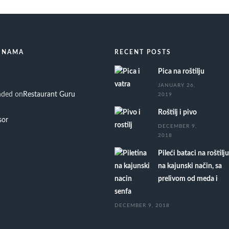
 NAMA
RECENT POSTS
Pica na roštilju
JANUARY 26,
ded on
Restaurant Guru
2019
Roštilj i pivo
DECEMBER 9,
2018
Pileći bataci na roštilju
na kajunski način, sa
prelivom od meda i
senfa
DECEMBER 9, 2018