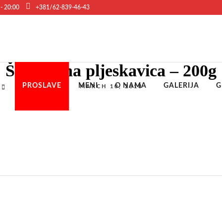
 - 20:00
+381/62-839-46-43
Špikovana pljeskavica – 200g
PROSLAVE
MENI
O NAMA
GALERIJA
G
MARCH 10, 2018