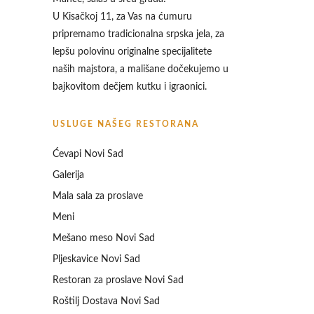
U Kisačkoj 11, za Vas na ćumuru
pripremamo tradicionalna srpska jela, za
lepšu polovinu originalne specijalitete
naših majstora, a mališane dočekujemo u
bajkovitom dečjem kutku i igraonici.
USLUGE NAŠEG RESTORANA
Ćevapi Novi Sad
Galerija
Mala sala za proslave
Meni
Mešano meso Novi Sad
Pljeskavice Novi Sad
Restoran za proslave Novi Sad
Roštilj Dostava Novi Sad