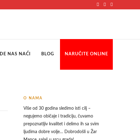
DE NAS NAĆI
BLOG
NARUČITE ONLINE
O NAMA
Više od 30 godina sledimo isti cilj –
negujemo običaje i tradiciju, čuvamo
prepoznatljiv kvalitet i delimo ih sa svim
ljudima dobre volje… Dobrodošli u
Žar
Mance, salaš u srcu grada!