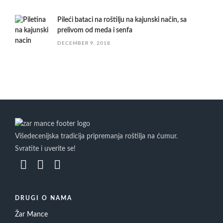
Pileći bataci na roštilju na kajunski način, sa
prelivom od meda i senfa
DECEMBER 9, 2018
Višedecenijska tradicija pripremanja roštilja na ćumur.
Svratite i uverite se!
DRUGI O NAMA
Žar Mance