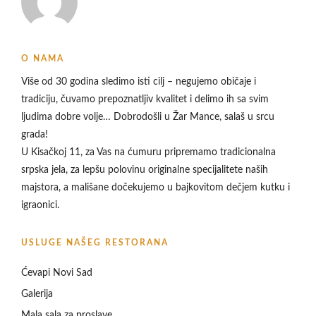
O NAMA
Više od 30 godina sledimo isti cilj – negujemo običaje i
tradiciju, čuvamo prepoznatljiv kvalitet i delimo ih sa svim
ljudima dobre volje… Dobrodošli u
Žar Mance, salaš u srcu
grada!
U Kisačkoj 11, za Vas na ćumuru pripremamo tradicionalna
srpska jela, za lepšu polovinu originalne specijalitete naših
majstora, a mališane dočekujemo u bajkovitom dečjem kutku i
igraonici.
USLUGE NAŠEG RESTORANA
Ćevapi Novi Sad
Galerija
Mala sala za proslave