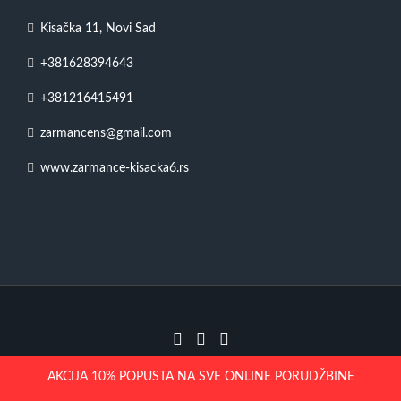
Kisačka 11, Novi Sad
+381628394643
+381216415491
zarmancens@gmail.com
www.zarmance-kisacka6.rs
2023 | Žar Mance – Kisačka 11
AKCIJA 10% POPUSTA NA SVE ONLINE PORUDŽBINE