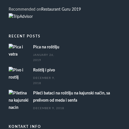
Recommended on
Restaurant Guru 2019
RECENT POSTS
Pica na roštilju
JANUARY 26,
2019
Roštilj i pivo
DECEMBER 9,
2018
Pileći bataci na roštilju na kajunski način, sa
prelivom od meda i senfa
DECEMBER 9, 2018
KONTAKT INFO