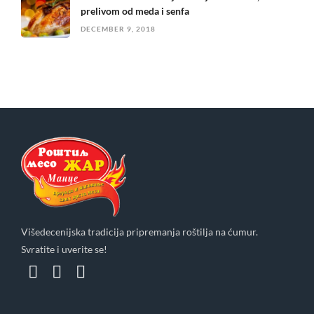
prelivom od meda i senfa
DECEMBER 9, 2018
Višedecenijska tradicija pripremanja roštilja na ćumur.
Svratite i uverite se!