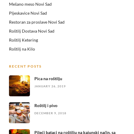
Mešano meso Novi Sad
Pljeskavice Novi Sad
Restoran za proslave Novi Sad
Roštilj Dostava Novi Sad
Roštilj Ketering
Roštilj na Kilo
RECENT POSTS
Pica na roštilju
JANUARY 26, 2019
Roštilj i pivo
DECEMBER 9, 2018
Pileći bataci na roštilju na kajunski način, sa