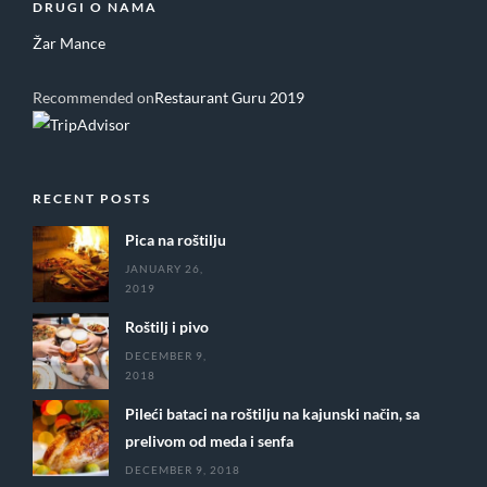
DRUGI O NAMA
Žar Mance
Recommended on
Restaurant Guru 2019
RECENT POSTS
Pica na roštilju
JANUARY 26,
2019
Roštilj i pivo
DECEMBER 9,
2018
Pileći bataci na roštilju na kajunski način, sa
prelivom od meda i senfa
DECEMBER 9, 2018