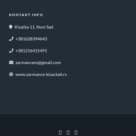
KONTAKT INFO
Kisačka 11, Novi Sad
+381628394643
+381216415491
zarmancens@gmail.com
www.zarmance-kisacka6.rs