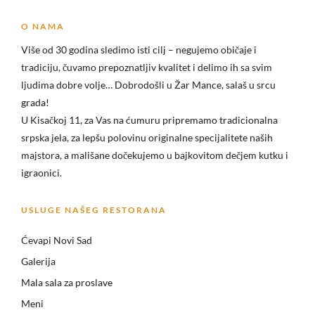
O NAMA
Više od 30 godina sledimo isti cilj – negujemo običaje i
tradiciju, čuvamo prepoznatljiv kvalitet i delimo ih sa svim
ljudima dobre volje… Dobrodošli u
Žar Mance, salaš u srcu
grada!
U Kisačkoj 11, za Vas na ćumuru pripremamo tradicionalna
srpska jela, za lepšu polovinu originalne specijalitete naših
majstora, a mališane dočekujemo u bajkovitom dečjem kutku i
igraonici.
USLUGE NAŠEG RESTORANA
Ćevapi Novi Sad
Galerija
Mala sala za proslave
Meni