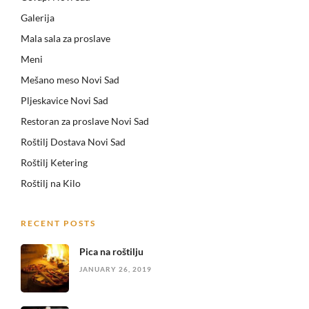
Galerija
Mala sala za proslave
Meni
Mešano meso Novi Sad
Pljeskavice Novi Sad
Restoran za proslave Novi Sad
Roštilj Dostava Novi Sad
Roštilj Ketering
Roštilj na Kilo
RECENT POSTS
Pica na roštilju
JANUARY 26, 2019