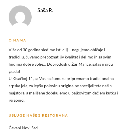
Saša R.
O NAMA
Više od 30 godina sledimo isti cilj – negujemo običaje i
tradiciju, čuvamo prepoznatljiv kvalitet i delimo ih sa svim
ljudima dobre volje… Dobrodošli u
Žar Mance, salaš u srcu
grada!
U Kisačkoj 11, za Vas na ćumuru pripremamo tradicionalna
srpska jela, za lepšu polovinu originalne specijalitete naših
majstora, a mališane dočekujemo u bajkovitom dečjem kutku i
igraonici.
USLUGE NAŠEG RESTORANA
Ćevapi Novi Sad