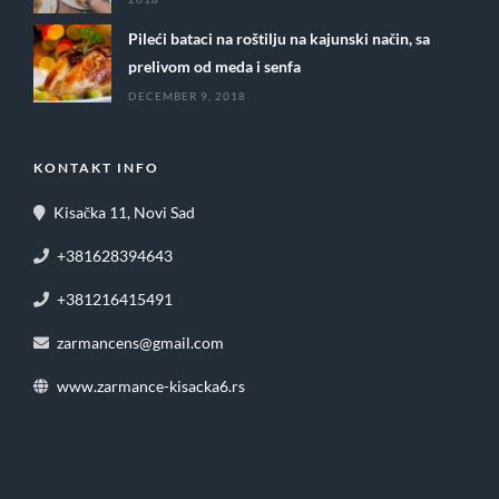
Pileći bataci na roštilju na kajunski način, sa
prelivom od meda i senfa
DECEMBER 9, 2018
KONTAKT INFO
Kisačka 11, Novi Sad
+381628394643
+381216415491
zarmancens@gmail.com
www.zarmance-kisacka6.rs