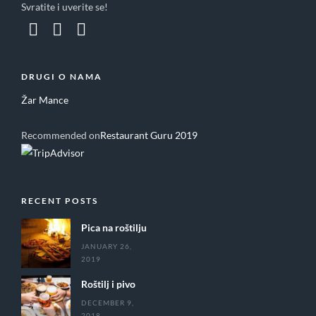
Svratite i uverite se!
DRUGI O NAMA
Žar Mance
Recommended on
Restaurant Guru 2019
RECENT POSTS
Pica na roštilju
JANUARY 26,
2019
Roštilj i pivo
DECEMBER 9,
2018