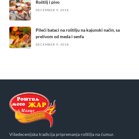
Roštilj i pivo
DECEMBER 9, 2018
Pileći bataci na roštilju na kajunski način, sa
prelivom od meda i senfa
DECEMBER 9, 2018
Višedecenijska tradicija pripremanja roštilja na ćumur.