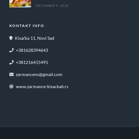
DECEMBER 9, 2018
KONTAKT INFO
Kisačka 11, Novi Sad
+381628394643
+381216415491
zarmancens@gmail.com
www.zarmance-kisacka6.rs