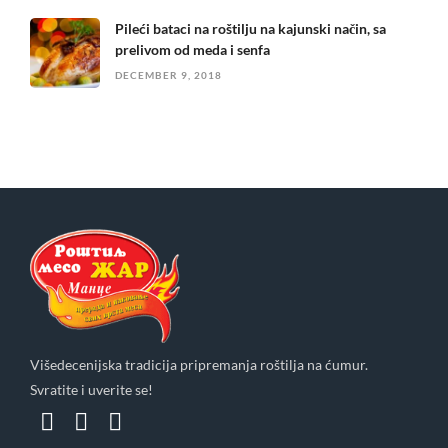
Pileći bataci na roštilju na kajunski način, sa
prelivom od meda i senfa
DECEMBER 9, 2018
Višedecenijska tradicija pripremanja roštilja na ćumur.
Svratite i uverite se!