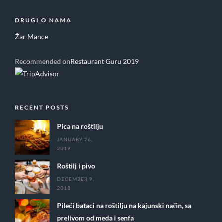
DRUGI O NAMA
Žar Mance
Recommended on
Restaurant Guru 2019
RECENT POSTS
Pica na roštilju
JANUARY 26,
2019
Roštilj i pivo
DECEMBER 9,
2018
Pileći bataci na roštilju na kajunski način, sa
prelivom od meda i senfa