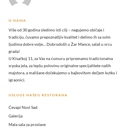
O NAMA
Više od 30 godina sledimo isti cilj – negujemo običaje i
tradiciju, čuvamo prepoznatljiv kvalitet i delimo ih sa svim
ljudima dobre volje… Dobrodošli u
Žar Mance, salaš u srcu
grada!
U Kisačkoj 11, za Vas na ćumuru pripremamo tradicionalna
srpska jela, za lepšu polovinu originalne specijalitete naših
majstora, a mališane dočekujemo u bajkovitom dečjem kutku i
igraonici.
USLUGE NAŠEG RESTORANA
Ćevapi Novi Sad
Galerija
Mala sala za proslave