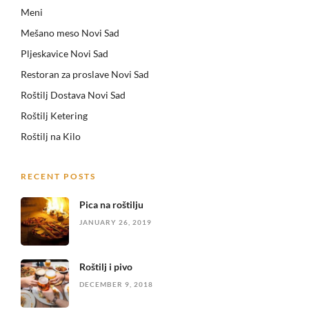
Meni
Mešano meso Novi Sad
Pljeskavice Novi Sad
Restoran za proslave Novi Sad
Roštilj Dostava Novi Sad
Roštilj Ketering
Roštilj na Kilo
RECENT POSTS
Pica na roštilju
JANUARY 26, 2019
Roštilj i pivo
DECEMBER 9, 2018