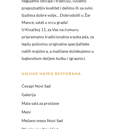
negujemo običaje i tradiciju, čuvamo
prepoznatljiv kvalitet i delimo ih sa svim
ljudima dobre volje… Dobrodošli u
Žar
Mance, salaš u srcu grada!
U Kisačkoj 11, za Vas na ćumuru
pripremamo tradicionalna srpska jela, za
lepšu polovinu originalne specijalitete
naših majstora, a mališane dočekujemo u
bajkovitom dečjem kutku i igraonici.
USLUGE NAŠEG RESTORANA
Ćevapi Novi Sad
Galerija
Mala sala za proslave
Meni
Mešano meso Novi Sad