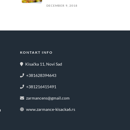
DECEMBER 9, 2018
KONTAKT INFO
Kisačka 11, Novi Sad
+381628394643
+381216415491
zarmancens@gmail.com
www.zarmance-kisacka6.rs
u