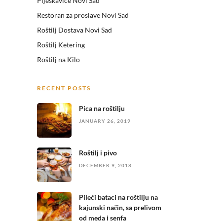
Pljeskavice Novi Sad
Restoran za proslave Novi Sad
Roštilj Dostava Novi Sad
Roštilj Ketering
Roštilj na Kilo
RECENT POSTS
Pica na roštilju
JANUARY 26, 2019
Roštilj i pivo
DECEMBER 9, 2018
Pileći bataci na roštilju na
kajunski način, sa prelivom
od meda i senfa