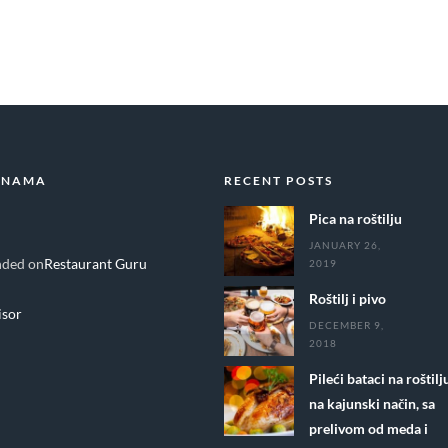
 NAMA
RECENT POSTS
Pica na roštilju
JANUARY 26,
ded on
Restaurant Guru
2019
Roštilj i pivo
DECEMBER 9,
2018
Pileći bataci na roštilj
na kajunski način, sa
prelivom od meda i