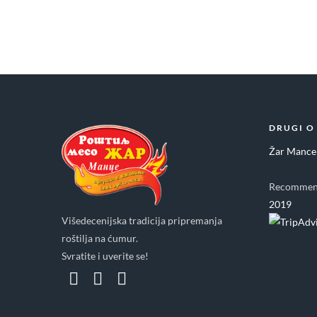
DRUGI O
Žar Mance
Recommen
2019
Višedecenijska tradicija pripremanja
roštilja na ćumur.
Svratite i uverite se!