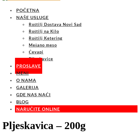
POČETNA
NAŠE USLUGE
Roštilj Dostava Novi Sad
Roštilj na Kilo
Roštilj Ketering
Mešano meso
Ćevapi
Pljeskavice
PROSLAVE
MENI
O NAMA
GALERIJA
GDE NAS NAĆI
BLOG
NARUČITE ONLINE
Pljeskavica – 200g