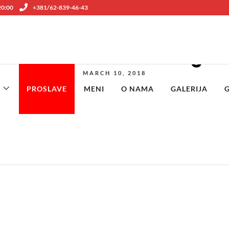
 20:00
+381/62-839-46-43
Pileća čorba – 300g
MARCH 10, 2018
PROSLAVE
MENI
O NAMA
GALERIJA