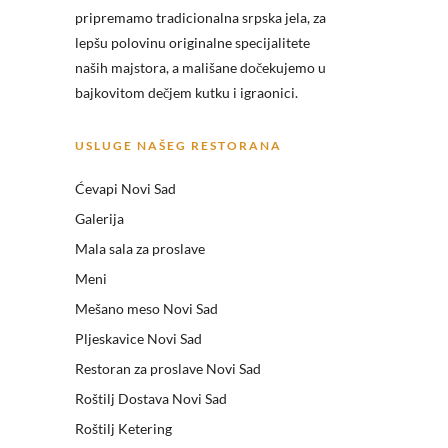
pripremamo tradicionalna srpska jela, za
lepšu polovinu originalne specijalitete
naših majstora, a mališane dočekujemo u
bajkovitom dečjem kutku i igraonici.
USLUGE NAŠEG RESTORANA
Ćevapi Novi Sad
Galerija
Mala sala za proslave
Meni
Mešano meso Novi Sad
Pljeskavice Novi Sad
Restoran za proslave Novi Sad
Roštilj Dostava Novi Sad
Roštilj Ketering