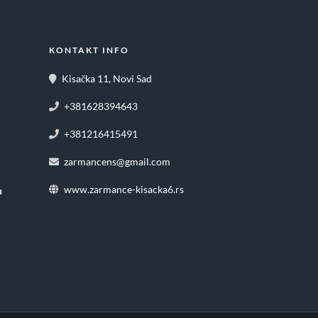
KONTAKT INFO
Kisačka 11, Novi Sad
+381628394643
+381216415491
zarmancens@gmail.com
www.zarmance-kisacka6.rs
u