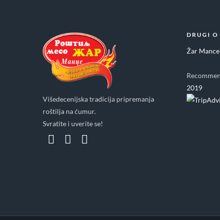
DRUGI O
Žar Mance
Recommen
2019
Višedecenijska tradicija pripremanja
roštilja na ćumur.
Svratite i uverite se!