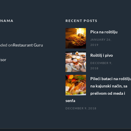
 NAMA
RECENT POSTS
Pica na roštilju
JANUARY 26,
ded on
Restaurant Guru
2019
Roštilj i pivo
DECEMBER 9,
2018
Pileći bataci na roštilj
na kajunski način, sa
prelivom od meda i
senfa
DECEMBER 9, 2018