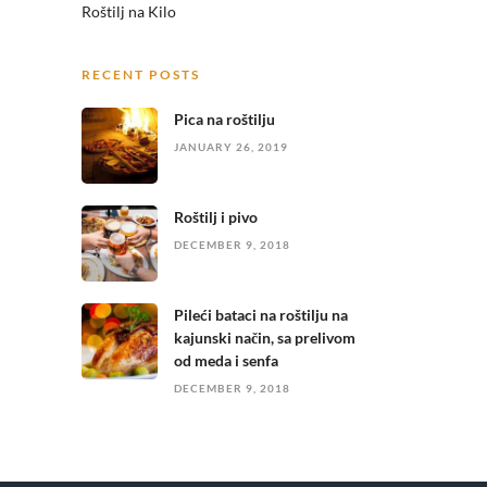
Roštilj na Kilo
RECENT POSTS
Pica na roštilju
JANUARY 26, 2019
Roštilj i pivo
DECEMBER 9, 2018
Pileći bataci na roštilju na
kajunski način, sa prelivom
od meda i senfa
DECEMBER 9, 2018