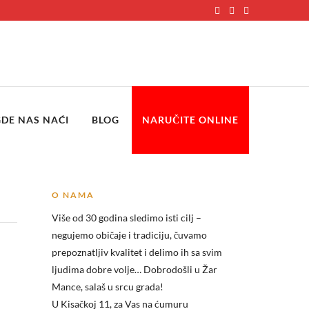
GDE NAS NAĆI
BLOG
NARUČITE ONLINE
O NAMA
Više od 30 godina sledimo isti cilj –
negujemo običaje i tradiciju, čuvamo
prepoznatljiv kvalitet i delimo ih sa svim
ljudima dobre volje… Dobrodošli u
Žar
Mance, salaš u srcu grada!
U Kisačkoj 11, za Vas na ćumuru