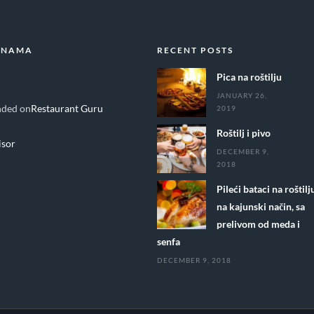
 NAMA
RECENT POSTS
Pica na roštilju
JANUARY 26,
ded on
Restaurant Guru
2019
Roštilj i pivo
DECEMBER 9,
2018
Pileći bataci na roštilj
na kajunski način, sa
prelivom od meda i
senfa
DECEMBER 9, 2018