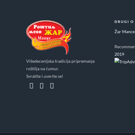
DRUGI O
Žar Mance
Recommen
2019
Višedecenijska tradicija pripremanja
roštilja na ćumur.
Svratite i uverite se!