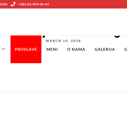
 20:00
+381/62-839-46-43
Paradajz salata – 300g
MARCH 10, 2018
PROSLAVE
MENI
O NAMA
GALERIJA