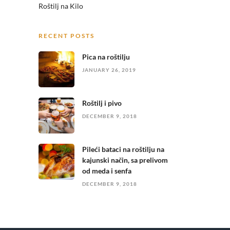
Roštilj na Kilo
RECENT POSTS
Pica na roštilju
JANUARY 26, 2019
Roštilj i pivo
DECEMBER 9, 2018
Pileći bataci na roštilju na
kajunski način, sa prelivom
od meda i senfa
DECEMBER 9, 2018