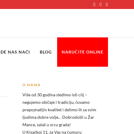
GDE NAS NAĆI
BLOG
NARUČITE ONLINE
O NAMA
Više od 30 godina sledimo isti cilj –
negujemo običaje i tradiciju, čuvamo
prepoznatljiv kvalitet i delimo ih sa svim
ljudima dobre volje… Dobrodošli u
Žar
Mance, salaš u srcu grada!
U Kisačkoj 11, za Vas na ćumuru