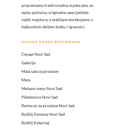
pripremamo tradicionalna srpska jela, za
lepšu polovinu originalne specijalitete
naših majstora, a mališane dočekujemo u
bajkovitom dečjem kutku i igraonici.
USLUGE NAŠEG RESTORANA
Ćevapi Novi Sad
Galerija
Mala sala za proslave
Meni
Mešano meso Novi Sad
Pljeskavice Novi Sad
Restoran za proslave Novi Sad
Roštilj Dostava Novi Sad
Roštilj Ketering