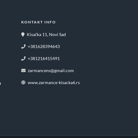
KONTAKT INFO
Kisačka 11, Novi Sad
+381628394643
+381216415491
zarmancens@gmail.com
www.zarmance-kisacka6.rs
u