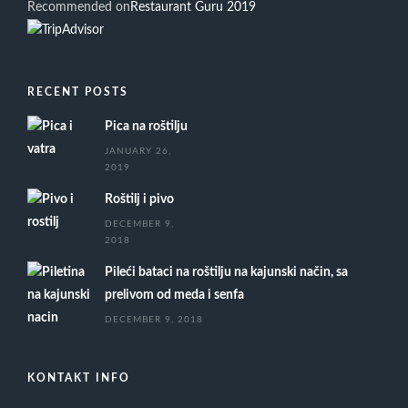
Recommended on
Restaurant Guru 2019
RECENT POSTS
Pica na roštilju
JANUARY 26,
2019
Roštilj i pivo
DECEMBER 9,
2018
Pileći bataci na roštilju na kajunski način, sa
prelivom od meda i senfa
DECEMBER 9, 2018
KONTAKT INFO