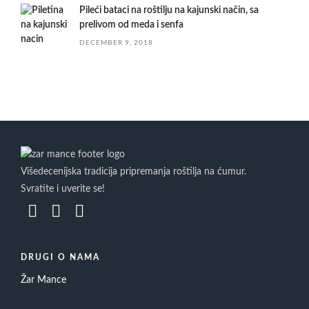
Pileći bataci na roštilju na kajunski način, sa
prelivom od meda i senfa
DECEMBER 9, 2018
Višedecenijska tradicija pripremanja roštilja na ćumur.
Svratite i uverite se!
DRUGI O NAMA
Žar Mance