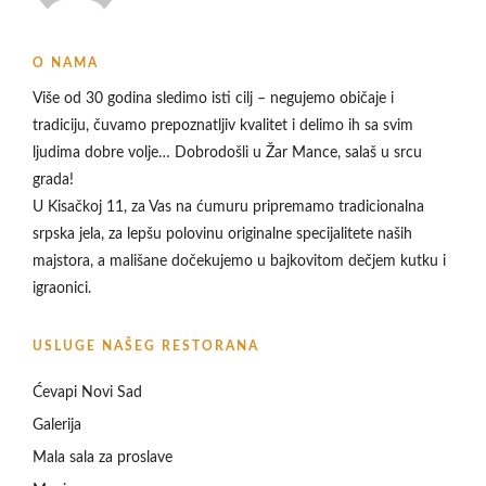
O NAMA
Više od 30 godina sledimo isti cilj – negujemo običaje i
tradiciju, čuvamo prepoznatljiv kvalitet i delimo ih sa svim
ljudima dobre volje… Dobrodošli u
Žar Mance, salaš u srcu
grada!
U Kisačkoj 11, za Vas na ćumuru pripremamo tradicionalna
srpska jela, za lepšu polovinu originalne specijalitete naših
majstora, a mališane dočekujemo u bajkovitom dečjem kutku i
igraonici.
USLUGE NAŠEG RESTORANA
Ćevapi Novi Sad
Galerija
Mala sala za proslave