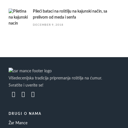
Pileći bataci na roštilju na kajunski način, sa
prelivom od meda i senfa
DECEMBER 9, 2018
Višedecenijska tradicija pripremanja roštilja na ćumur.
Svratite i uverite se!
DRUGI O NAMA
Žar Mance