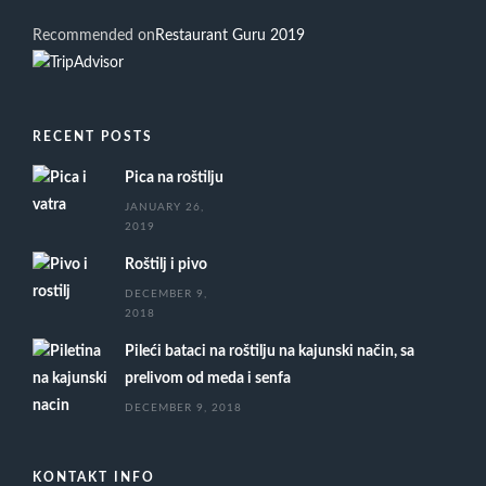
Recommended on
Restaurant Guru 2019
RECENT POSTS
Pica na roštilju
JANUARY 26,
2019
Roštilj i pivo
DECEMBER 9,
2018
Pileći bataci na roštilju na kajunski način, sa
prelivom od meda i senfa
DECEMBER 9, 2018
KONTAKT INFO