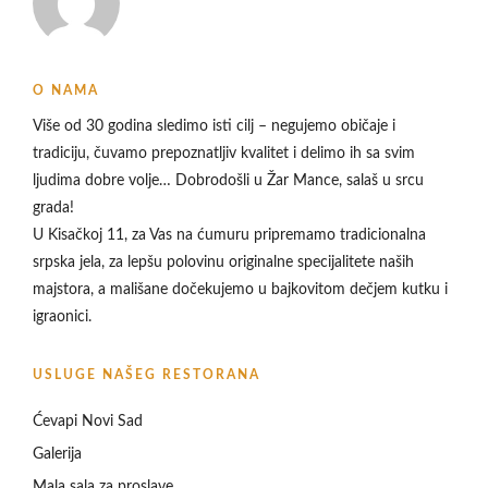
O NAMA
Više od 30 godina sledimo isti cilj – negujemo običaje i
tradiciju, čuvamo prepoznatljiv kvalitet i delimo ih sa svim
ljudima dobre volje… Dobrodošli u
Žar Mance, salaš u srcu
grada!
U Kisačkoj 11, za Vas na ćumuru pripremamo tradicionalna
srpska jela, za lepšu polovinu originalne specijalitete naših
majstora, a mališane dočekujemo u bajkovitom dečjem kutku i
igraonici.
USLUGE NAŠEG RESTORANA
Ćevapi Novi Sad
Galerija
Mala sala za proslave