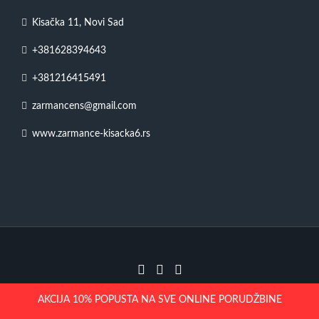
Kisačka 11, Novi Sad
+381628394643
+381216415491
zarmancens@gmail.com
www.zarmance-kisacka6.rs
2023 | Žar Mance – Kisačka 11
AKCIJA 10% POPUSTA NA SVE ONLINE PORUDŽBINE