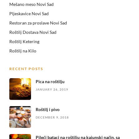
Mešano meso Novi Sad
Pljeskavice Novi Sad
Restoran za proslave Novi Sad
Roštilj Dostava Novi Sad
Roštilj Ketering
Roštilj na Kilo
RECENT POSTS
Pica na roštilju
JANUARY 26, 2019
Roštilj i pivo
DECEMBER 9, 2018
Pileći bataci na roštilju na kajunski način, sa