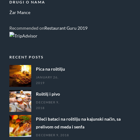
DRUGI O NAMA
Žar Mance
Recommended on
Restaurant Guru 2019
RECENT POSTS
Pica na roštilju
JANUARY 26,
2019
Roštilj i pivo
DECEMBER 9,
2018
Pileći bataci na roštilju na kajunski način, sa
prelivom od meda i senfa
DECEMBER 9, 2018