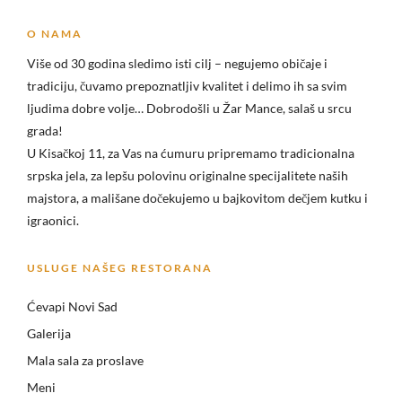
O NAMA
Više od 30 godina sledimo isti cilj – negujemo običaje i
tradiciju, čuvamo prepoznatljiv kvalitet i delimo ih sa svim
ljudima dobre volje… Dobrodošli u
Žar Mance, salaš u srcu
grada!
U Kisačkoj 11, za Vas na ćumuru pripremamo tradicionalna
srpska jela, za lepšu polovinu originalne specijalitete naših
majstora, a mališane dočekujemo u bajkovitom dečjem kutku i
igraonici.
USLUGE NAŠEG RESTORANA
Ćevapi Novi Sad
Galerija
Mala sala za proslave
Meni