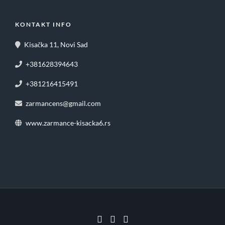
KONTAKT INFO
Kisačka 11, Novi Sad
+381628394643
+381216415491
zarmancens@gmail.com
www.zarmance-kisacka6.rs