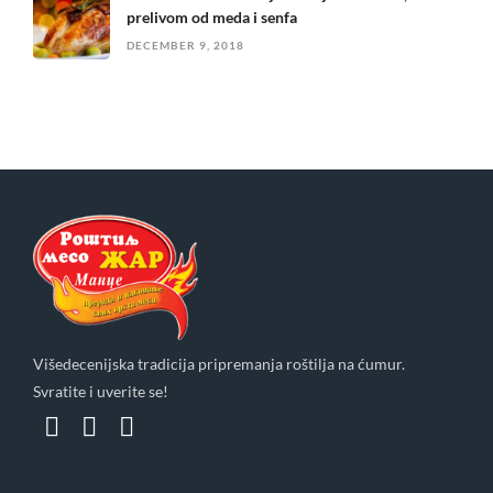
prelivom od meda i senfa
DECEMBER 9, 2018
Višedecenijska tradicija pripremanja roštilja na ćumur.
Svratite i uverite se!