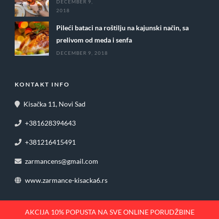
DECEMBER 9,
2018
Pileći bataci na roštilju na kajunski način, sa
prelivom od meda i senfa
DECEMBER 9, 2018
KONTAKT INFO
Kisačka 11, Novi Sad
+381628394643
+381216415491
zarmancens@gmail.com
www.zarmance-kisacka6.rs
AKCIJA 10% POPUSTA NA SVE ONLINE PORUDŽBINE