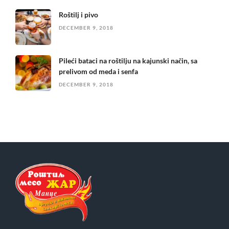
Roštilj i pivo
DECEMBER 9, 2018
Pileći bataci na roštilju na kajunski način, sa
prelivom od meda i senfa
DECEMBER 9, 2018