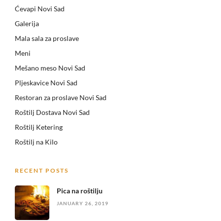
Ćevapi Novi Sad
Galerija
Mala sala za proslave
Meni
Mešano meso Novi Sad
Pljeskavice Novi Sad
Restoran za proslave Novi Sad
Roštilj Dostava Novi Sad
Roštilj Ketering
Roštilj na Kilo
RECENT POSTS
Pica na roštilju
JANUARY 26, 2019