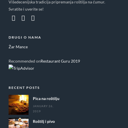
Višedecenijska tradicija pripremanja roštilja na ćumur.
Svratite i uverite se!
DRUGI O NAMA
Žar Mance
Recommended on
Restaurant Guru 2019
RECENT POSTS
Pica na roštilju
JANUARY 26,
2019
Roštilj i pivo