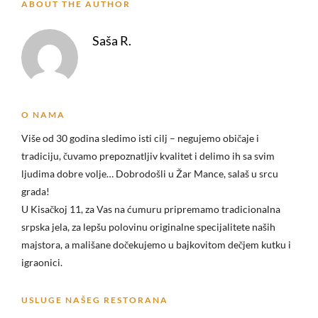
ABOUT THE AUTHOR
Saša R.
O NAMA
Više od 30 godina sledimo isti cilj – negujemo običaje i
tradiciju, čuvamo prepoznatljiv kvalitet i delimo ih sa svim
ljudima dobre volje… Dobrodošli u
Žar Mance, salaš u srcu
grada!
U Kisačkoj 11, za Vas na ćumuru pripremamo tradicionalna
srpska jela, za lepšu polovinu originalne specijalitete naših
majstora, a mališane dočekujemo u bajkovitom dečjem kutku i
igraonici.
USLUGE NAŠEG RESTORANA