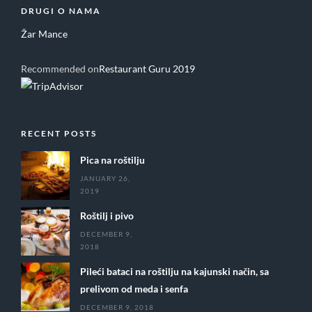
DRUGI O NAMA
Žar Mance
Recommended on
Restaurant Guru 2019
RECENT POSTS
Pica na roštilju
JANUARY 26,
2019
Roštilj i pivo
DECEMBER 9,
2018
Pileći bataci na roštilju na kajunski način, sa
prelivom od meda i senfa
DECEMBER 9, 2018