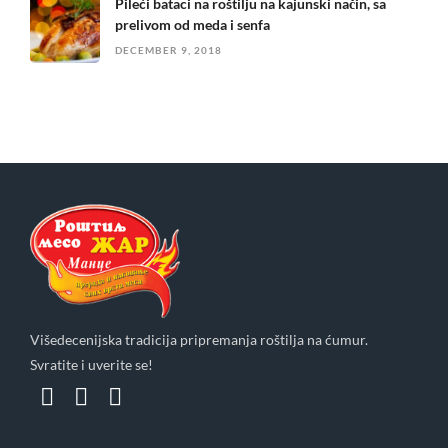
Pileći bataci na roštilju na kajunski način, sa
prelivom od meda i senfa
DECEMBER 9, 2018
Višedecenijska tradicija pripremanja roštilja na ćumur.
Svratite i uverite se!