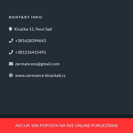
KONTAKT INFO
Kisačka 11, Novi Sad
+381628394643
+381216415491
zarmancens@gmail.com
www.zarmance-kisacka6.rs
AKCIJA 10% POPUSTA NA SVE ONLINE PORUDŽBINE