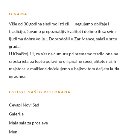
O NAMA
Više od 30 godina sledimo isti cilj – negujemo običaje i
tradiciju, čuvamo prepoznatljiv kvalitet i delimo ih sa svim
ljudima dobre volje… Dobrodošli u
Žar Mance, salaš u srcu
grada!
U Kisačkoj 11, za Vas na ćumuru pripremamo tradicionalna
srpska jela, za lepšu polovinu originalne specijalitete naših
majstora, a mališane dočekujemo u bajkovitom dečjem kutku i
igraonici.
USLUGE NAŠEG RESTORANA
Ćevapi Novi Sad
Galerija
Mala sala za proslave
Meni