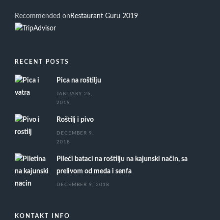
Recommended on
Restaurant Guru 2019
RECENT POSTS
Pica na roštilju
JANUARY 26,
2019
Roštilj i pivo
DECEMBER 9,
2018
Pileći bataci na roštilju na kajunski način, sa
prelivom od meda i senfa
DECEMBER 9, 2018
KONTAKT INFO