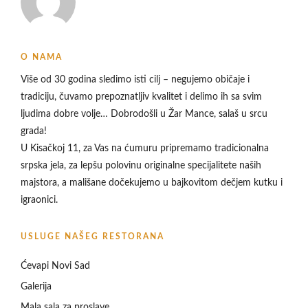
O NAMA
Više od 30 godina sledimo isti cilj – negujemo običaje i
tradiciju, čuvamo prepoznatljiv kvalitet i delimo ih sa svim
ljudima dobre volje… Dobrodošli u
Žar Mance, salaš u srcu
grada!
U Kisačkoj 11, za Vas na ćumuru pripremamo tradicionalna
srpska jela, za lepšu polovinu originalne specijalitete naših
majstora, a mališane dočekujemo u bajkovitom dečjem kutku i
igraonici.
USLUGE NAŠEG RESTORANA
Ćevapi Novi Sad
Galerija
Mala sala za proslave