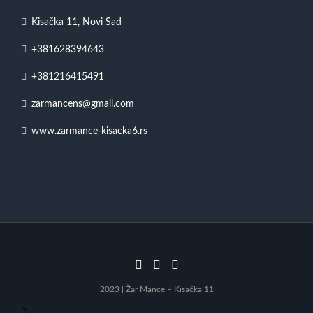
Kisačka 11, Novi Sad
+381628394643
+381216415491
zarmancens@gmail.com
www.zarmance-kisacka6.rs
2023 | Žar Mance – Kisačka 11