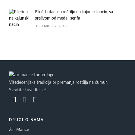
Pileći bataci na roštilju na kajunski način, sa
prelivom od meda i senfa
DECEMBER 9, 2018
Višedecenijska tradicija pripremanja roštilja na ćumur.
Svratite i uverite se!
DRUGI O NAMA
Žar Mance