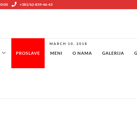
 20:00
+381/62-839-46-43
Espreso sa mlekom
MARCH 10, 2018
PROSLAVE
MENI
O NAMA
GALERIJA