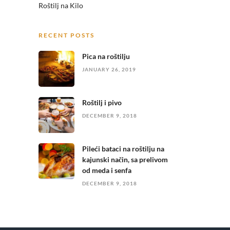
Roštilj na Kilo
RECENT POSTS
Pica na roštilju
JANUARY 26, 2019
Roštilj i pivo
DECEMBER 9, 2018
Pileći bataci na roštilju na
kajunski način, sa prelivom
od meda i senfa
DECEMBER 9, 2018