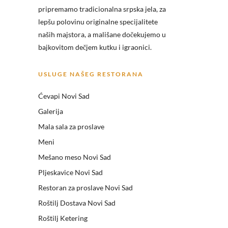
pripremamo tradicionalna srpska jela, za
lepšu polovinu originalne specijalitete
naših majstora, a mališane dočekujemo u
bajkovitom dečjem kutku i igraonici.
USLUGE NAŠEG RESTORANA
Ćevapi Novi Sad
Galerija
Mala sala za proslave
Meni
Mešano meso Novi Sad
Pljeskavice Novi Sad
Restoran za proslave Novi Sad
Roštilj Dostava Novi Sad
Roštilj Ketering