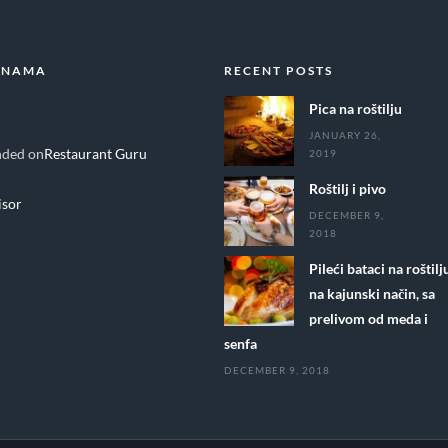
 NAMA
RECENT POSTS
Pica na roštilju
JANUARY 26,
ded on
Restaurant Guru
2019
Roštilj i pivo
DECEMBER 9,
2018
Pileći bataci na roštilj
na kajunski način, sa
prelivom od meda i
senfa
DECEMBER 9, 2018