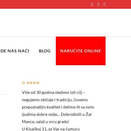
GDE NAS NAĆI
BLOG
NARUČITE ONLINE
O NAMA
Više od 30 godina sledimo isti cilj –
negujemo običaje i tradiciju, čuvamo
prepoznatljiv kvalitet i delimo ih sa svim
ljudima dobre volje… Dobrodošli u
Žar
Mance, salaš u srcu grada!
U Kisačkoj 11, za Vas na ćumuru