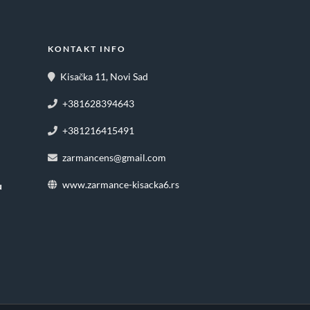
KONTAKT INFO
Kisačka 11, Novi Sad
+381628394643
+381216415491
zarmancens@gmail.com
www.zarmance-kisacka6.rs
u