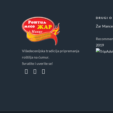
DRUGI O
Žar Mance
Recommen
2019
Višedecenijska tradicija pripremanja
roštilja na ćumur.
Svratite i uverite se!