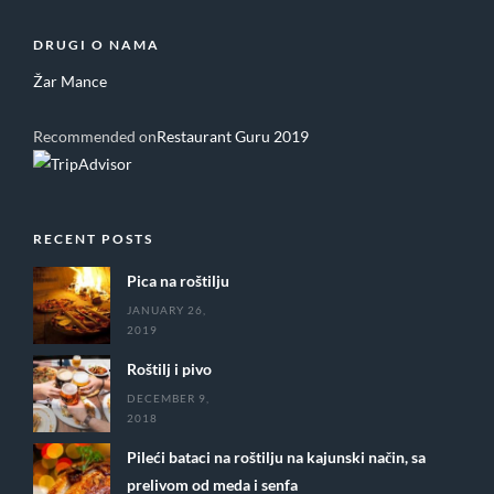
DRUGI O NAMA
Žar Mance
Recommended on
Restaurant Guru 2019
RECENT POSTS
Pica na roštilju
JANUARY 26,
2019
Roštilj i pivo
DECEMBER 9,
2018
Pileći bataci na roštilju na kajunski način, sa
prelivom od meda i senfa