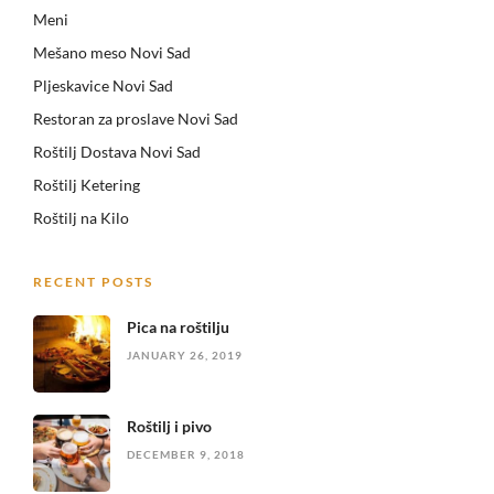
Meni
Mešano meso Novi Sad
Pljeskavice Novi Sad
Restoran za proslave Novi Sad
Roštilj Dostava Novi Sad
Roštilj Ketering
Roštilj na Kilo
RECENT POSTS
Pica na roštilju
JANUARY 26, 2019
Roštilj i pivo
DECEMBER 9, 2018