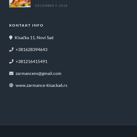
DECEMBER 9, 2018
KONTAKT INFO
Kisačka 11, Novi Sad
+381628394643
+381216415491
zarmancens@gmail.com
www.zarmance-kisacka6.rs