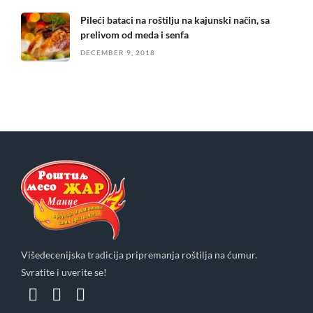
Pileći bataci na roštilju na kajunski način, sa
prelivom od meda i senfa
DECEMBER 9, 2018
Višedecenijska tradicija pripremanja roštilja na ćumur.
Svratite i uverite se!