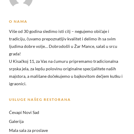
O NAMA
Više od 30 godina sledimo isti cilj – negujemo običaje i
tradiciju, čuvamo prepoznatljiv kvalitet i delimo ih sa svim
ljudima dobre volje… Dobrodošli u
Žar Mance, salaš u srcu
grada!
U Kisačkoj 11, za Vas na ćumuru pripremamo tradicionalna
srpska jela, za lepšu polovinu originalne specijalitete naših
majstora, a mališane dočekujemo u bajkovitom dečjem kutku i
igraonici.
USLUGE NAŠEG RESTORANA
Ćevapi Novi Sad
Galerija
Mala sala za proslave