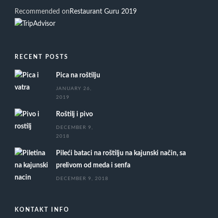
Recommended on
Restaurant Guru 2019
RECENT POSTS
Pica na roštilju
JANUARY 26,
2019
Roštilj i pivo
DECEMBER 9,
2018
Pileći bataci na roštilju na kajunski način, sa
prelivom od meda i senfa
DECEMBER 9, 2018
KONTAKT INFO