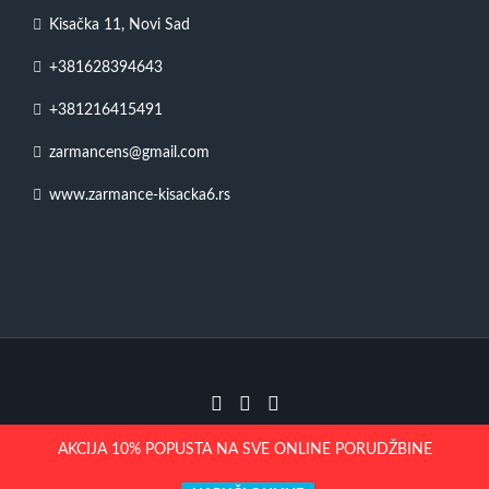
Kisačka 11, Novi Sad
+381628394643
+381216415491
zarmancens@gmail.com
www.zarmance-kisacka6.rs
2023 | Žar Mance – Kisačka 11
AKCIJA 10% POPUSTA NA SVE ONLINE PORUDŽBINE