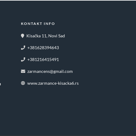
KONTAKT INFO
Kisačka 11, Novi Sad
+381628394643
+381216415491
zarmancens@gmail.com
www.zarmance-kisacka6.rs
u