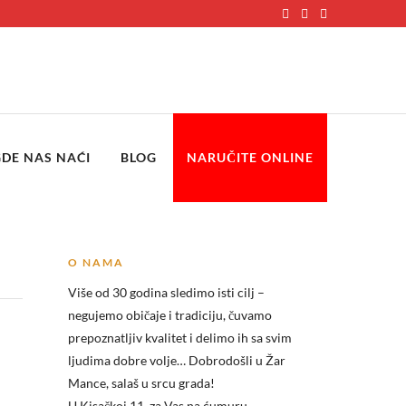
GDE NAS NAĆI
BLOG
NARUČITE ONLINE
O NAMA
Više od 30 godina sledimo isti cilj –
negujemo običaje i tradiciju, čuvamo
prepoznatljiv kvalitet i delimo ih sa svim
ljudima dobre volje… Dobrodošli u
Žar
Mance, salaš u srcu grada!
U Kisačkoj 11, za Vas na ćumuru