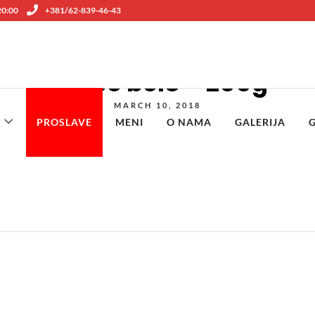
 20:00
+381/62-839-46-43
Pileće belo – 200g
MARCH 10, 2018
PROSLAVE
MENI
O NAMA
GALERIJA