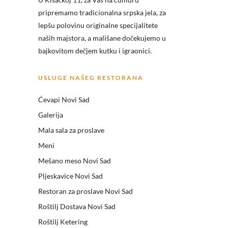
pripremamo tradicionalna srpska jela, za
lepšu polovinu originalne specijalitete
naših majstora, a mališane dočekujemo u
bajkovitom dečjem kutku i igraonici.
USLUGE NAŠEG RESTORANA
Ćevapi Novi Sad
Galerija
Mala sala za proslave
Meni
Mešano meso Novi Sad
Pljeskavice Novi Sad
Restoran za proslave Novi Sad
Roštilj Dostava Novi Sad
Roštilj Ketering