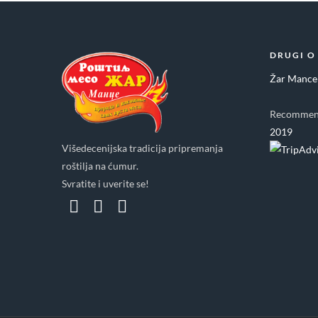
DRUGI O
Žar Mance
Recommen
2019
Višedecenijska tradicija pripremanja
roštilja na ćumur.
Svratite i uverite se!