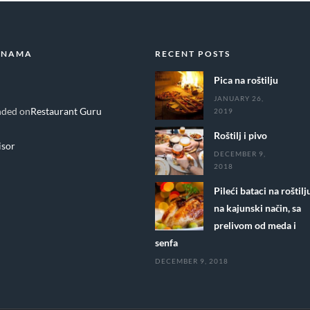
 NAMA
RECENT POSTS
Pica na roštilju
JANUARY 26,
ded on
Restaurant Guru
2019
Roštilj i pivo
DECEMBER 9,
2018
Pileći bataci na roštilj
na kajunski način, sa
prelivom od meda i
senfa
DECEMBER 9, 2018