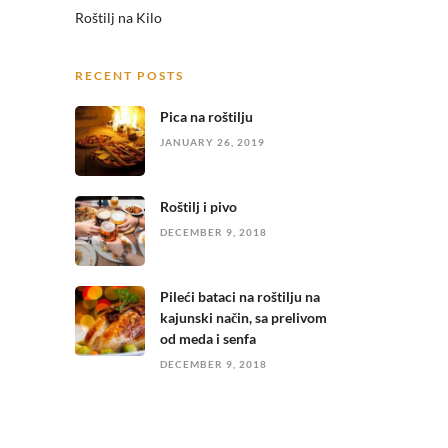
Roštilj na Kilo
RECENT POSTS
Pica na roštilju
JANUARY 26, 2019
Roštilj i pivo
DECEMBER 9, 2018
Pileći bataci na roštilju na
kajunski način, sa prelivom
od meda i senfa
DECEMBER 9, 2018