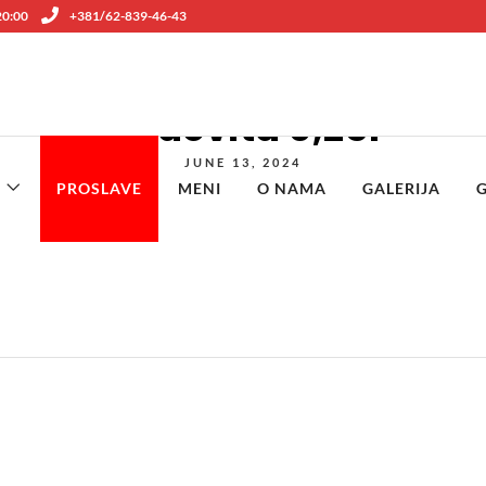
 20:00
+381/62-839-46-43
Cedevita 0,25l
JUNE 13, 2024
PROSLAVE
MENI
O NAMA
GALERIJA