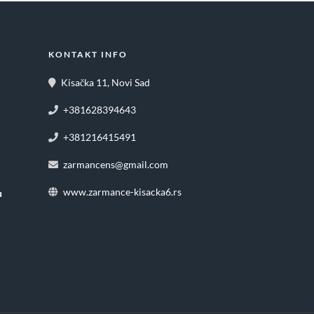
KONTAKT INFO
Kisačka 11, Novi Sad
+381628394643
+381216415491
zarmancens@gmail.com
www.zarmance-kisacka6.rs
u