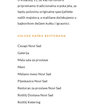
pripremamo tradicionalna srpska jela, za
lepšu polovinu originalne specijalitete
naših majstora, a mališane dočekujemo u
bajkovitom dečjem kutku i igraonici.
USLUGE NAŠEG RESTORANA
Ćevapi Novi Sad
Galerija
Mala sala za proslave
Meni
Mešano meso Novi Sad
Pljeskavice Novi Sad
Restoran za proslave Novi Sad
Roštilj Dostava Novi Sad
Roštilj Ketering