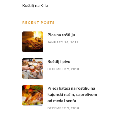
Roštilj na Kilo
RECENT POSTS
Pica na roštilju
JANUARY 26, 2019
Roštilj i pivo
DECEMBER 9, 2018
Pileći bataci na roštilju na
kajunski način, sa prelivom
od meda i senfa
DECEMBER 9, 2018