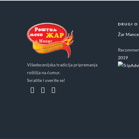
DRUGI O
Žar Mance
Recommen
2019
Višedecenijska tradicija pripremanja
roštilja na ćumur.
Svratite i uverite se!