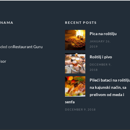
 NAMA
RECENT POSTS
Pica na roštilju
JANUARY 26,
ded on
Restaurant Guru
2019
Roštilj i pivo
DECEMBER 9,
2018
Pileći bataci na roštilj
na kajunski način, sa
prelivom od meda i
senfa
DECEMBER 9, 2018