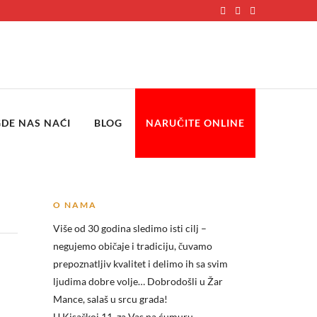
GDE NAS NAĆI
BLOG
NARUČITE ONLINE
O NAMA
Više od 30 godina sledimo isti cilj –
negujemo običaje i tradiciju, čuvamo
prepoznatljiv kvalitet i delimo ih sa svim
ljudima dobre volje… Dobrodošli u
Žar
Mance, salaš u srcu grada!
U Kisačkoj 11, za Vas na ćumuru