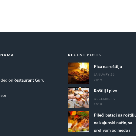
 NAMA
RECENT POSTS
Pica na roštilju
JANUARY 26,
ded on
Restaurant Guru
2019
Roštilj i pivo
DECEMBER 9,
2018
Pileći bataci na roštilj
na kajunski način, sa
prelivom od meda i