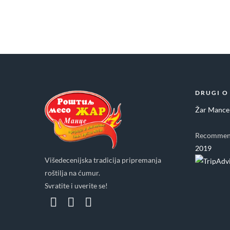
DRUGI O
Žar Mance
Recommen
2019
Višedecenijska tradicija pripremanja
roštilja na ćumur.
Svratite i uverite se!