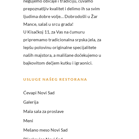
negujemo običaje i tradiciju, čuvamo
prepoznatljiv kvalitet i delimo ih sa svim
ljudima dobre volje… Dobrodošli u
Žar
Mance, salaš u srcu grada!
U Kisačkoj 11, za Vas na ćumuru
pripremamo tradicionalna srpska jela, za
lepšu polovinu originalne specijalitete
naših majstora, a mališane dočekujemo u
bajkovitom dečjem kutku i igraonici.
USLUGE NAŠEG RESTORANA
Ćevapi Novi Sad
Galerija
Mala sala za proslave
Meni
Mešano meso Novi Sad