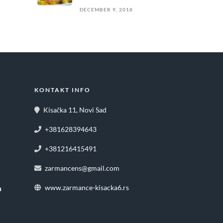
DECEMBER 9, 2018
KONTAKT INFO
Kisačka 11, Novi Sad
+381628394643
+381216415491
zarmancens@gmail.com
www.zarmance-kisacka6.rs
u