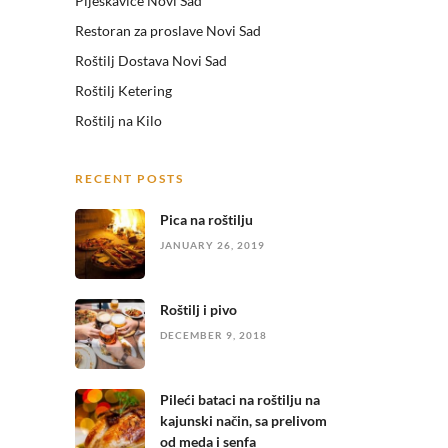
Pljeskavice Novi Sad
Restoran za proslave Novi Sad
Roštilj Dostava Novi Sad
Roštilj Ketering
Roštilj na Kilo
RECENT POSTS
Pica na roštilju
JANUARY 26, 2019
Roštilj i pivo
DECEMBER 9, 2018
Pileći bataci na roštilju na
kajunski način, sa prelivom
od meda i senfa